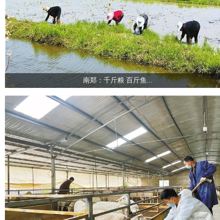
南郑：千斤粮 百斤鱼...