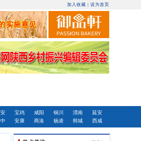
加入收藏
|
设为首页
西安
宝鸡
咸阳
铜川
渭南
延安
汉中
安康
商洛
杨凌
韩城
西咸