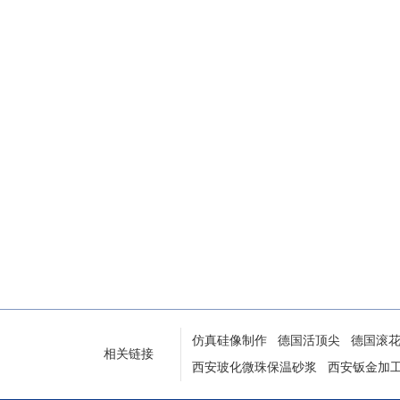
仿真硅像制作
德国活顶尖
德国滚
相关链接
西安玻化微珠保温砂浆
西安钣金加