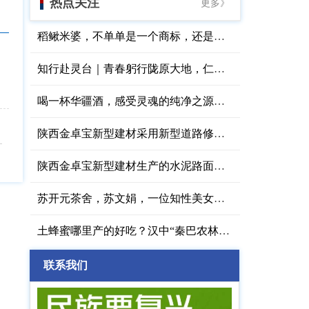
热点关注
更多》
稻鳅米婆，不单单是一个商标，还是原阳大米的供应商
知行赴灵台｜青春躬行陇原大地，仁心守护桑榆暮景
喝一杯华疆酒，感受灵魂的纯净之源，华疆酒业西安
陕西金卓宝新型建材采用新型道路修补剂高效消除路面病害
陕西金卓宝新型建材生产的水泥路面快速修补料靠谱
苏开元茶舍，苏文娟，一位知性美女以茶待人的世外桃源
土蜂蜜哪里产的好吃？汉中“秦巴农林”大自然的馈赠
联系我们