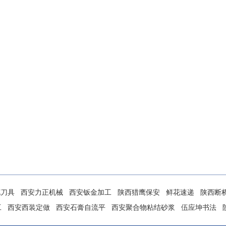
花刀具
西安力正机械
西安钣金加工
陕西猎鹰保安
鲜花速递
陕西断
工
西安西装定做
西安石膏自流平
西安聚合物粘结砂浆
伍应坤书法