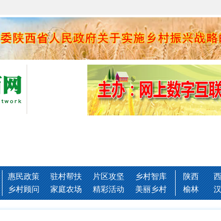
惠民政策
驻村帮扶
片区攻坚
乡村智库
陕西
乡村顾问
家庭农场
精彩活动
美丽乡村
榆林