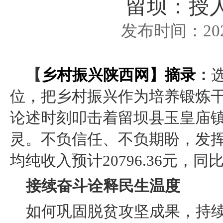
留坝：授
发布时间：2024
【
乡村振兴陕西网
】摘录
：
位，把乡村振兴作为培养锻炼
论述时刻叩击着留坝县玉皇庙
灵。不负信任、不负期盼，发挥
均纯收入预计20796.36元，同比
接续奋斗诠释民生温度
如何巩固脱贫攻坚成果，持续