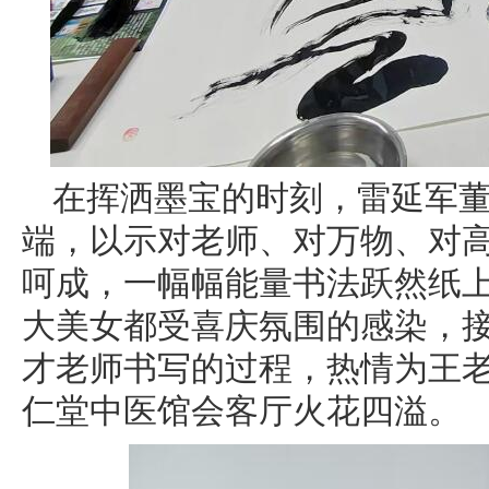
在挥洒墨宝的时刻，雷延军
端，以示对老师、对万物、对
呵成，一幅幅能量书法跃然纸
大美女都受喜庆氛围的感染，
才老师书写的过程，热情为王
仁堂中医馆会客厅火花四溢。