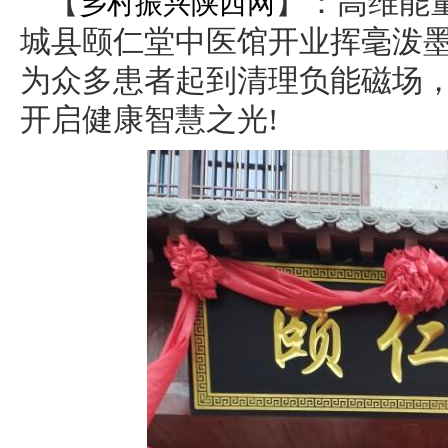
【
】：高维能
乡村振兴陕西网
城县颐仁堂中医馆开业挥毫泼
为众多患者起到清理负能磁场
开启健康智慧之光!